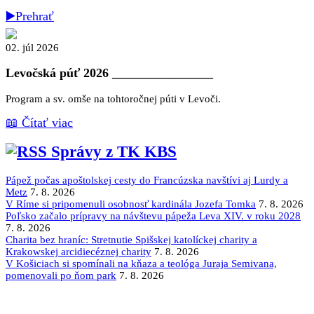
▶️Prehrať
02. júl 2026
Levočská púť 2026
________________
Program a sv. omše na tohtoročnej púti v Levoči.
📖 Čítať viac
Správy z TK KBS
Pápež počas apoštolskej cesty do Francúzska navštívi aj Lurdy a
Metz
7. 8. 2026
V Ríme si pripomenuli osobnosť kardinála Jozefa Tomka
7. 8. 2026
Poľsko začalo prípravy na návštevu pápeža Leva XIV. v roku 2028
7. 8. 2026
Charita bez hraníc: Stretnutie Spišskej katolíckej charity a
Krakowskej arcidiecéznej charity
7. 8. 2026
V Košiciach si spomínali na kňaza a teológa Juraja Semivana,
pomenovali po ňom park
7. 8. 2026